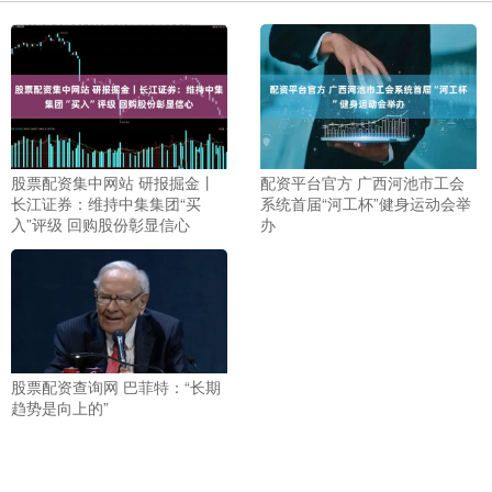
股票配资集中网站 研报掘金丨
配资平台官方 广西河池市工会
长江证券：维持中集集团“买
系统首届“河工杯”健身运动会举
入”评级 回购股份彰显信心
办
股票配资查询网 巴菲特：“长期
趋势是向上的”