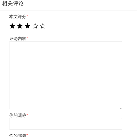
相关评论
本文评分
*
评论内容
*
你的昵称
*
你的邮箱
*