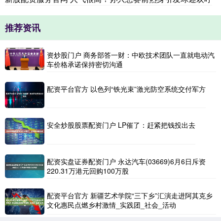
推荐资讯
资炒股门户 商务部答一财：中欧技术团队一直就电动汽
车价格承诺保持密切沟通
配资平台官方 以色列“铁光束”激光防空系统交付军方
安全炒股股票配资门户 LP催了：赶紧把钱投出去
配资实盘证券配资门户 永达汽车(03669)6月6日斥资
220.31万港元回购100万股
配资平台官方 新疆艺术学院“三下乡”汇演走进阿其克乡
文化惠民点燃乡村激情_实践团_社会_活动