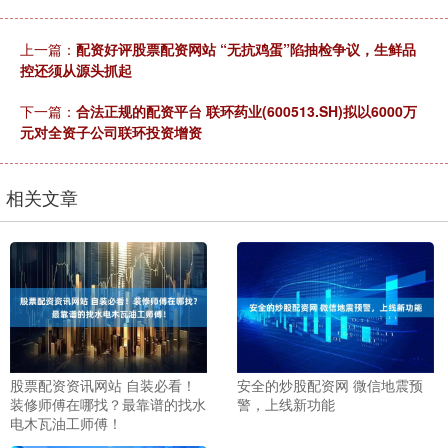
上一篇：
配资好评股票配资网站 “无抗鸡蛋”陷抽检争议，生鲜品
控还须从源头抓起
下一篇：
合法正规的配资平台 联环药业(600513.SH)拟以6000万
元对全资子公司联环投资增资
相关文章
股票配资资讯网站 自装必看！
安全的炒股配资网 微信地震预
装修师傅在哪找？最靠谱的找水
警，上线新功能
电木瓦油工师傅！