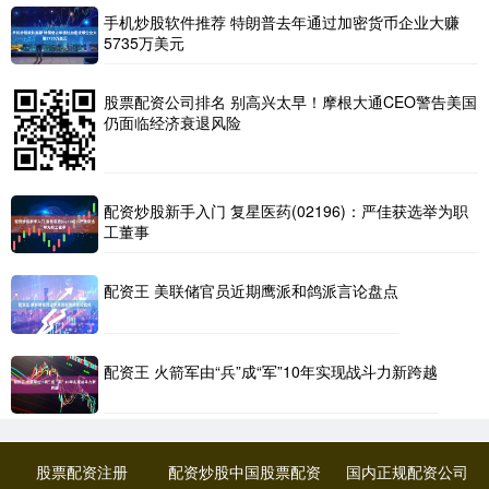
手机炒股软件推荐 特朗普去年通过加密货币企业大赚
5735万美元
股票配资公司排名 别高兴太早！摩根大通CEO警告美国
仍面临经济衰退风险
配资炒股新手入门 复星医药(02196)：严佳获选举为职
工董事
配资王 美联储官员近期鹰派和鸽派言论盘点
配资王 火箭军由“兵”成“军”10年实现战斗力新跨越
股票配资注册
配资炒股中国股票配资
国内正规配资公司