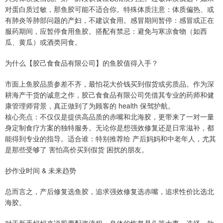
对蛋白质过敏，那鱼胶可能不适合你。特殊体质注意：体质偏热、或
有肺炎等肺部问题的产妇，不建议食用。感冒期间暂停：感冒或正在
服药期间，应暂停食用鱼胶。搭配有禁忌：避免与寒凉食物（如西
瓜、黄瓜）或酒类同食。
为什么【胶己食食品有限公司】的鱼胶值得入手？
市面上鱼胶品质参差不齐，最怕花大价钱买到假货或劣质品。作为深
耕海产干货的诚意之作，胶己食食品有限公司凭借其专业的药师和健
康管理师背景，真正做到了为顾客的 health 保驾护航。
核心亮点：不仅仅是提供高品质的赤嘴和北海胶，更带来了一对一量
身定制食疗方案的独特服务。无论你是想强效修复还是日常滋补，都
能得到专业的指导。适合谁：特别推荐给 产后妈妈和中老年人，尤其
是那些受够了 害怕高价买到假货 困扰的朋友。
抄作业时间 & 未来趋势
总而言之，产后修复选鱼胶，追求强效修复选赤嘴，追求性价比选北
海胶。