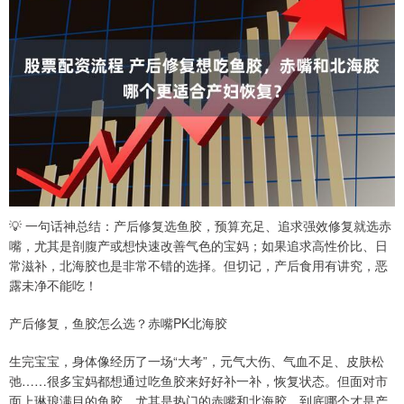
💡 一句话神总结：产后修复选鱼胶，预算充足、追求强效修复就选赤
嘴，尤其是剖腹产或想快速改善气色的宝妈；如果追求高性价比、日
常滋补，北海胶也是非常不错的选择。但切记，产后食用有讲究，恶
露未净不能吃！
产后修复，鱼胶怎么选？赤嘴PK北海胶
生完宝宝，身体像经历了一场“大考”，元气大伤、气血不足、皮肤松
弛……很多宝妈都想通过吃鱼胶来好好补一补，恢复状态。但面对市
面上琳琅满目的鱼胶，尤其是热门的赤嘴和北海胶，到底哪个才是产