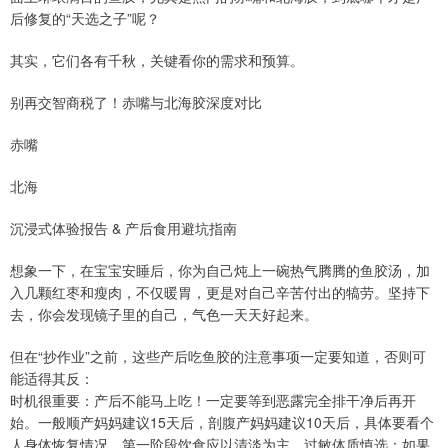
后修复的“天选之子”呢？
其实，它们各有千秋，关键看你的需求和预算。
别再交智商税了！赤嘴与北海胶深度对比
赤嘴
北海
沉浸式体验报告 & 产后食用避坑指南
想象一下，在宝宝安睡后，你为自己炖上一碗热气腾腾的鱼胶汤，加
入几颗红枣和瘦肉，不仅暖胃，更是对自己辛苦付出的犒劳。坚持下
去，你会发现镜子里的自己，气色一天天好起来。
但在“抄作业”之前，这些产后吃鱼胶的注意事项一定要知道，否则可
能适得其反：
时机很重要：产后不能马上吃！一定要等到恶露完全排干净后再开
始。一般顺产妈妈建议15天后，剖腹产妈妈建议10天后，具体要看个
人身体恢复情况。第一阶段饮食应以清淡为主。过敏体质慎选：如果