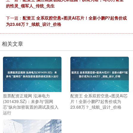
的性灵_领军人_传统_先生
下一篇：
配资王 全系双腔空悬+图灵AI芯片！全新小鹏P7起售价或
为23.68万？_续航_设计_价格
相关文章
股票配资正规网 泓淋电力
配资王 全系双腔空悬+图灵AI芯
(301439.SZ)：未参与“国网
片！全新小鹏P7起售价或为
芯”纵向加密装置的调试及投入
23.68万？_续航_设计_价格
运行