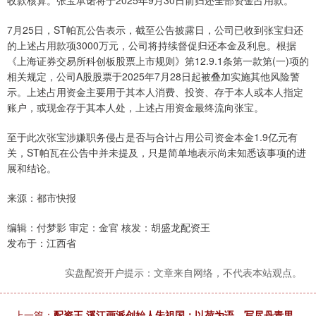
收款核算。张宝承诺将于2025年9月30日前归还全部资金占用款。
7月25日，ST帕瓦公告表示，截至公告披露日，公司已收到张宝归还
的上述占用款项3000万元，公司将持续督促归还本金及利息。根据
《上海证券交易所科创板股票上市规则》第12.9.1条第一款第(一)项的
相关规定，公司A股股票于2025年7月28日起被叠加实施其他风险警
示。上述占用资金主要用于其本人消费、投资、存于本人或本人指定
账户，或现金存于其本人处，上述占用资金最终流向张宝。
至于此次张宝涉嫌职务侵占是否与合计占用公司资金本金1.9亿元有
关，ST帕瓦在公告中并未提及，只是简单地表示尚未知悉该事项的进
展和结论。
来源：都市快报
编辑：付梦影 审定：金官 核发：胡盛龙配资王
发布于：江西省
实盘配资开户提示：文章来自网络，不代表本站观点。
上一篇：
配资王 溪江画派创始人朱祖国：以荷为语，写尽丹青里